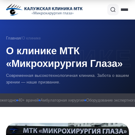
Главная
/
О клинике
О клинике МТК
«Микрохирургия Глаза»
Современная высокотехнологичная клиника. Забота о вашем
зрении — наше призвание.
одно
40+ врачей
Амбулаторная хирургия
Оборудование экспертного кла