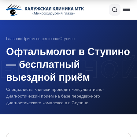
Главная
/
Приёмы в регионах
/
Ступино
Офтальмолог в Ступино
— бесплатный
выездной приём
Специалисты клиники проводят консультативно-
диагностический приём на базе передвижного
диагностического комплекса в г. Ступино.