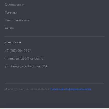
Заболевания
Памятки
Налоговый вычет
Акции
КОНТАКТЫ
+7 (495) 004-04-34
mtkmglenina53@yandex.ru
ул. Академика Анохина, 34А
Используя сайт, вы соглашаетесь с
Политикой конфиденциальности