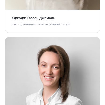
Хджодж Гассан Джамаль
Зав. отделением, катарактальный хирург