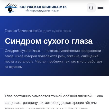
Главная
/
Заболевания
/
Синдром сухого глаза
Синдром сухого глаза
Синдром сухого глаза — нехватка увлажнения поверхности
глаза, из-за которой появляются резь, жжение, ощущение
песка и усталость. Частая проблема тех, кто много работает
за экраном.
Глаз постоянно омывается тонкой слёзной плёнкой — она
защищает роговицу, питает её и держит зрение чётким.