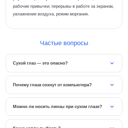
рабочие привычки: перерывы в работе за экраном,
увлажнение воздуха, режим моргания.
Частые вопросы
Сухой глаз — это опасно?
Сам по себе дискомфорт не угрожает зрению, но
запущенный синдром повреждает поверхность
Почему глаза сохнут от компьютера?
роговицы и снижает качество жизни. Лучше не
терпеть, а разобраться с причиной.
За экраном человек моргает гораздо реже, и слёзная
плёнка не успевает обновляться. Помогают
Можно ли носить линзы при сухом глазе?
перерывы по правилу «20-20-20» и увлажняющие
капли, подобранные врачом.
Часто можно, но нужно подобрать подходящие линзы
и увлажнение, иногда — сократить время ношения.