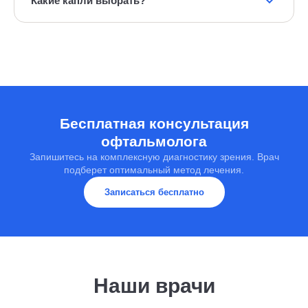
Какие капли выбрать?
Решение принимает офтальмолог после осмотра.
Не сосудосуживающие «от красноты», а
увлажняющие — искусственную слезу. Конкретный
препарат должен подобрать врач, потому что состав
подбирается под причину сухости.
Бесплатная консультация
офтальмолога
Запишитесь на комплексную диагностику зрения. Врач
подберет оптимальный метод лечения.
Записаться бесплатно
Наши врачи